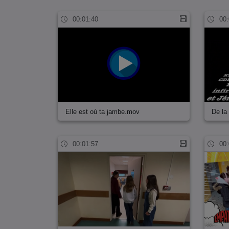
00:01:40
00:
Elle est où ta jambe.mov
De la
00:01:57
00: