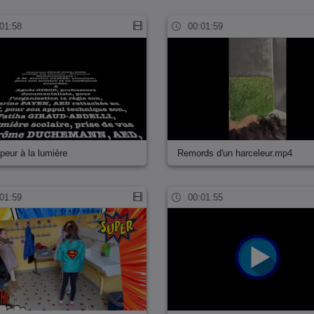
01:58
00:01:59
 peur à la lumière
Remords d'un harceleur.mp4
01:59
00:01:55