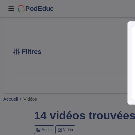
PodEduc
Filtres
Accueil
Vidéos
14 vidéos trouvée
Audio
Vidéo