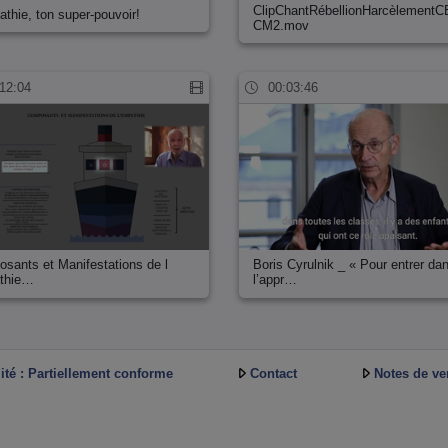
ClipChantRébellionHarcèlementC
athie, ton super-pouvoir!
CM2.mov
12:04
00:03:46
sants et Manifestations de l
Boris Cyrulnik _ « Pour entrer da
thie…
l’appr…
ité : Partiellement conforme
Contact
Notes de ve