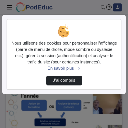
PodEduc
Rechercher
Accueil
Vidéos
95 vidéos trouvées
Nous utilisons des cookies pour personnaliser l’affichage
(barre de menu de droite, mode sombre ou dyslexie
Audio
Vidéo
etc.), gérer la session (authentification) et analyser le
trafic du site (pour certaines instances).
Direction de tri
↘
Tri
En savoir plus
J’ai compris
01:06:45