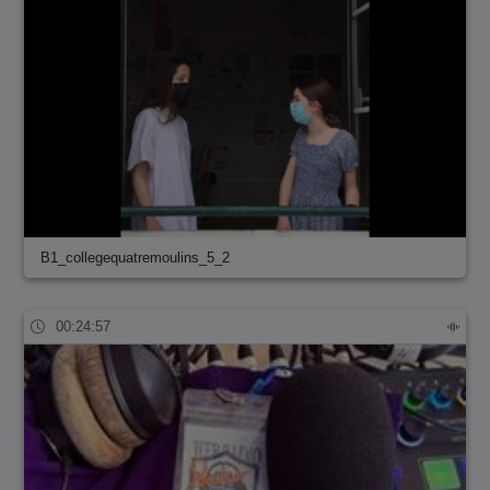
B1_collegequatremoulins_5_2
00:24:57