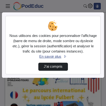
PodEduc
Rechercher
Accueil
Vidéos
30 vidéos trouvées
Nous utilisons des cookies pour personnaliser l’affichage
(barre de menu de droite, mode sombre ou dyslexie
Audio
Vidéo
etc.), gérer la session (authentification) et analyser le
trafic du site (pour certaines instances).
Direction de tri
↘
Tri
En savoir plus
J’ai compris
00:02:28