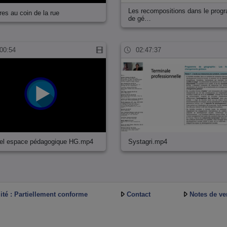
Les recompositions dans le pro
ires au coin de la rue
de gé…
00:54
02:47:37
iel espace pédagogique HG.mp4
Systagri.mp4
ité : Partiellement conforme
Contact
Notes de ve