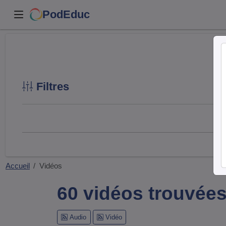
PodEduc
Filtres
Accueil
Vidéos
60 vidéos trouvée
Audio
Vidéo