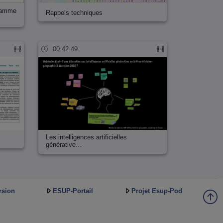
gramme
Rappels techniques
00:42:49
Les intelligences artificielles
générative…
rsion
ESUP-Portail
Projet Esup-Pod