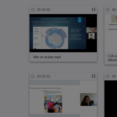
00:48:50
00:
L’IA 
Mer et océan.mp4
élève
03:03:22
00: