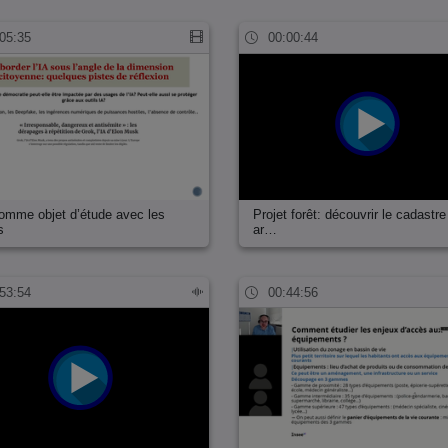
05:35
00:00:44
comme objet d’étude avec les
Projet forêt: découvrir le cadastr
s
ar…
53:54
00:44:56