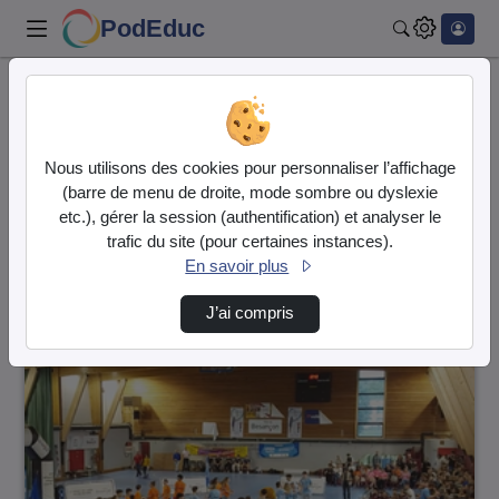
PodEduc
Rechercher
Accueil
Vidéos
1 vidéo trouvée
Nous utilisons des cookies pour personnaliser l’affichage
(barre de menu de droite, mode sombre ou dyslexie
Audio
Vidéo
etc.), gérer la session (authentification) et analyser le
trafic du site (pour certaines instances).
Direction de tri
↘
Tri
En savoir plus
J’ai compris
00:29:42