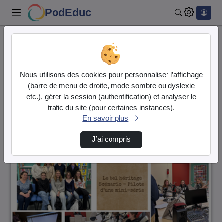
PodEduc
Rechercher
Accueil
Vidéos
61 vidéos trouvées
Nous utilisons des cookies pour personnaliser l’affichage
(barre de menu de droite, mode sombre ou dyslexie
Audio
Vidéo
etc.), gérer la session (authentification) et analyser le
trafic du site (pour certaines instances).
Direction de tri
↘
Tri
En savoir plus
J’ai compris
00:16:13