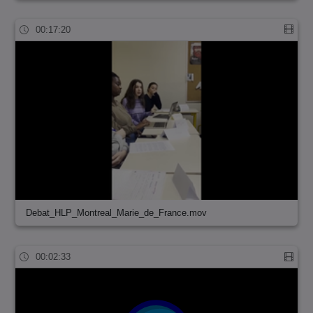
00:17:20
Debat_HLP_Montreal_Marie_de_France.mov
00:02:33