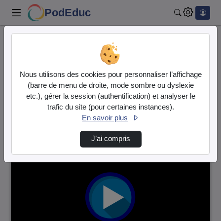
PodEduc
Rechercher
Accueil
Vidéos
500 vidéos trouvées
Nous utilisons des cookies pour personnaliser l’affichage
(barre de menu de droite, mode sombre ou dyslexie
Audio
Vidéo
etc.), gérer la session (authentification) et analyser le
trafic du site (pour certaines instances).
Direction de tri
↘
Tri
En savoir plus
J’ai compris
00:03:14