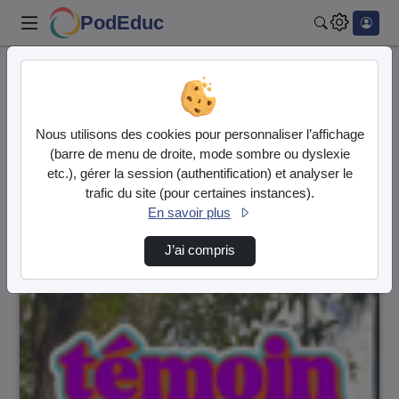
PodEduc
Rechercher
Accueil
Vidéos
2 vidéos trouvées
Nous utilisons des cookies pour personnaliser l’affichage
(barre de menu de droite, mode sombre ou dyslexie
Audio
Vidéo
etc.), gérer la session (authentification) et analyser le
trafic du site (pour certaines instances).
Direction de tri
↘
Tri
En savoir plus
J’ai compris
00:01:59