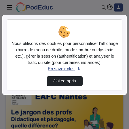
PodEduc
Rechercher
Accueil
Vidéos
1 vidéo trouvée
Nous utilisons des cookies pour personnaliser l’affichage
(barre de menu de droite, mode sombre ou dyslexie
Audio
Vidéo
etc.), gérer la session (authentification) et analyser le
trafic du site (pour certaines instances).
Direction de tri
↘
Tri
En savoir plus
J’ai compris
00:02:57