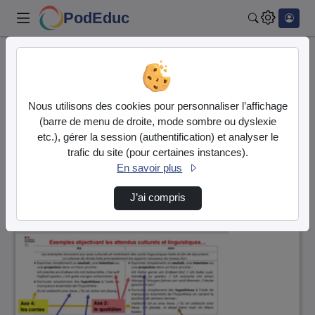
PodEduc
Rechercher
Accueil
Vidéos
65 vidéos trouvées
Nous utilisons des cookies pour personnaliser l’affichage
(barre de menu de droite, mode sombre ou dyslexie
Audio
Vidéo
etc.), gérer la session (authentification) et analyser le
trafic du site (pour certaines instances).
Direction de tri
↘
Tri
En savoir plus
J’ai compris
01:00:51