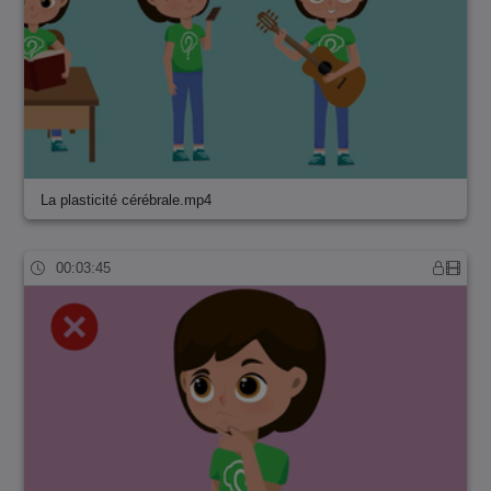
La plasticité cérébrale.mp4
00:03:45