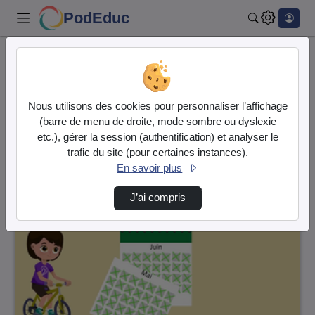
PodEduc
Rechercher
Accueil
Vidéos
22 vidéos trouvées
Nous utilisons des cookies pour personnaliser l’affichage
(barre de menu de droite, mode sombre ou dyslexie
Audio
Vidéo
etc.), gérer la session (authentification) et analyser le
trafic du site (pour certaines instances).
Direction de tri
↘
Tri
En savoir plus
J’ai compris
00:05:39