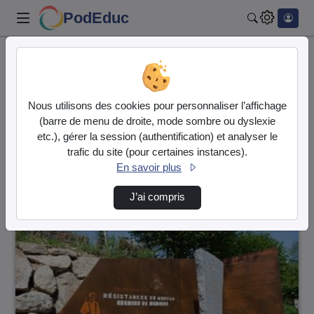
PodEduc
Rechercher
Accueil
Vidéos
1 vidéo trouvée
Nous utilisons des cookies pour personnaliser l’affichage
(barre de menu de droite, mode sombre ou dyslexie
Audio
Vidéo
etc.), gérer la session (authentification) et analyser le
trafic du site (pour certaines instances).
Direction de tri
↘
Tri
En savoir plus
J’ai compris
00:13:20