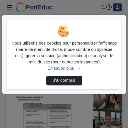
PodEduc
Rechercher
Accueil
Vidéos
2 vidéos trouvées
Nous utilisons des cookies pour personnaliser l’affichage
(barre de menu de droite, mode sombre ou dyslexie
Audio
Vidéo
etc.), gérer la session (authentification) et analyser le
trafic du site (pour certaines instances).
Direction de tri
↘
Tri
En savoir plus
J’ai compris
01:46:24