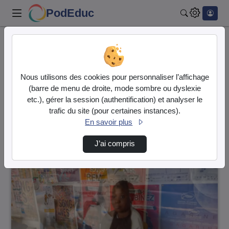
PodEduc
Rechercher
Accueil
Vidéos
6 vidéos trouvées
Nous utilisons des cookies pour personnaliser l’affichage
(barre de menu de droite, mode sombre ou dyslexie
Audio
Vidéo
etc.), gérer la session (authentification) et analyser le
trafic du site (pour certaines instances).
Direction de tri
↘
Tri
En savoir plus
J’ai compris
00:01:59