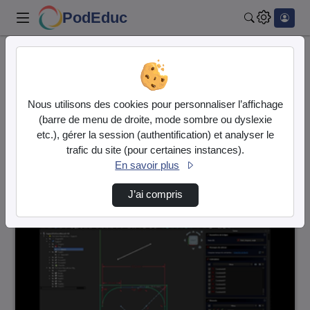
PodEduc
Rechercher
Accueil
Vidéos
3 vidéos trouvées
Nous utilisons des cookies pour personnaliser l’affichage
(barre de menu de droite, mode sombre ou dyslexie
Audio
Vidéo
etc.), gérer la session (authentification) et analyser le
trafic du site (pour certaines instances).
Direction de tri
↘
Tri
En savoir plus
J’ai compris
00:14:54