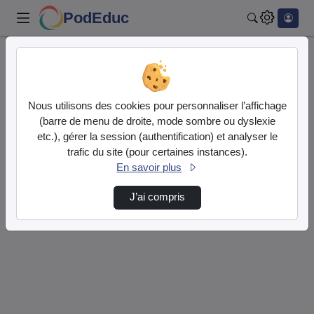
PodEduc
Rechercher
Accueil
Vidéos
0 vidéo trouvée
Nous utilisons des cookies pour personnaliser l’affichage
(barre de menu de droite, mode sombre ou dyslexie
Audio
Vidéo
etc.), gérer la session (authentification) et analyser le
trafic du site (pour certaines instances).
Direction de tri
↘
Tri
En savoir plus
J’ai compris
Désolé, aucune vidéo trouvée.