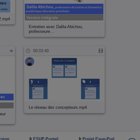
2.mp4
Entretien avec Dalila Abichou,
professeure…
00:03:40
Le réseau des concepteurs.mp4
teur
rsion
ESUP-Portail
Projet Esup-Pod