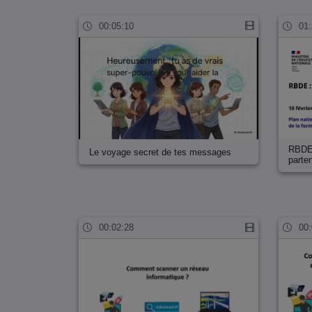
00:05:10
01:
RBDE 
Le voyage secret de tes messages
part
00:02:28
00: