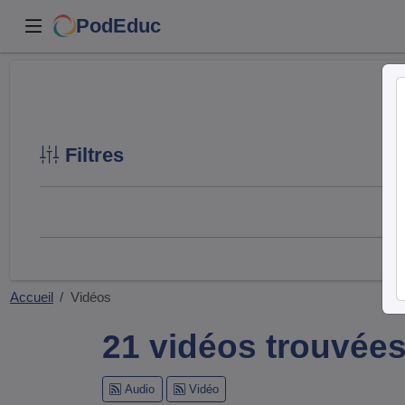
PodEduc
Filtres
Accueil
Vidéos
21 vidéos trouvée
Audio
Vidéo