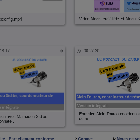
Video Magistere2-Rdc Et Module
ipconfig.mp4
18:17
00:27:30
Entretien Alain Touron coordonna
tien avec Mamadou Sidibe,
de ré…
donnate…
ité : Partiellement conforme
Contact
Notes de ve