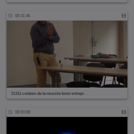
00:31:45
31311-cordees-de-la-reussite-brest-entrepr…
00:03:00