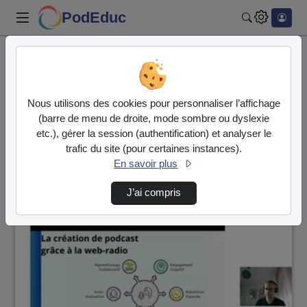
PodEduc
Rechercher
Accueil
Vidéos
35 vidéos trouvées
Nous utilisons des cookies pour personnaliser l’affichage
(barre de menu de droite, mode sombre ou dyslexie
Audio
Vidéo
etc.), gérer la session (authentification) et analyser le
trafic du site (pour certaines instances).
Direction de tri
↘
Tri
En savoir plus
J’ai compris
01:13:22