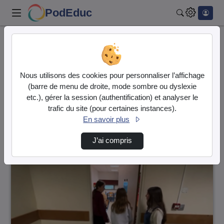
PodEduc
Rechercher
Accueil
Vidéos
4 vidéos trouvées
Nous utilisons des cookies pour personnaliser l’affichage
(barre de menu de droite, mode sombre ou dyslexie
Audio
Vidéo
etc.), gérer la session (authentification) et analyser le
trafic du site (pour certaines instances).
Direction de tri
↘
Tri
En savoir plus
J’ai compris
00:01:57