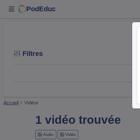
PodEduc
Filtres
Accueil
Vidéos
1 vidéo trouvée
Audio
Vidéo