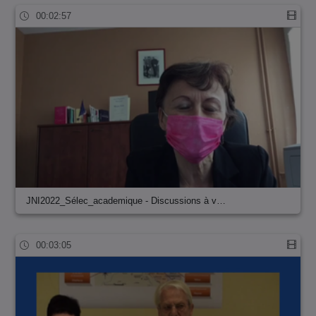
00:02:57
JNI2022_Sélec_academique - Discussions à v…
00:03:05