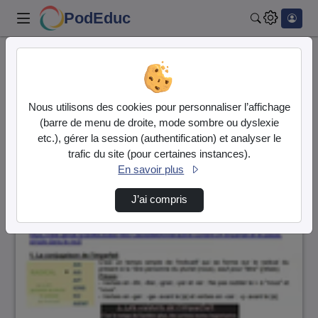
PodEduc
Rechercher
Accueil
Vidéos
19 vidéos trouvées
Nous utilisons des cookies pour personnaliser l’affichage
(barre de menu de droite, mode sombre ou dyslexie
Audio
Vidéo
etc.), gérer la session (authentification) et analyser le
trafic du site (pour certaines instances).
Direction de tri
↘
Tri
En savoir plus
J’ai compris
00:07:35