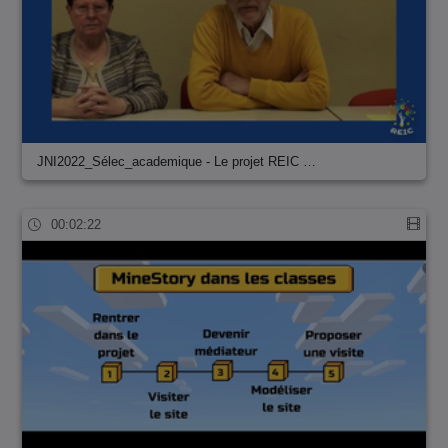
JNI2022_Sélec_academique - Le projet REIC …
00:02:22