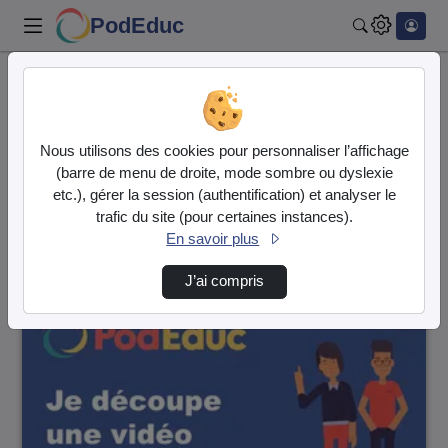
PodEduc
Rechercher
Accueil
Vidéos
160 vidéos trouvées
Nous utilisons des cookies pour personnaliser l’affichage
(barre de menu de droite, mode sombre ou dyslexie
Audio
Vidéo
etc.), gérer la session (authentification) et analyser le
trafic du site (pour certaines instances).
Direction de tri
↘
Tri
En savoir plus
J’ai compris
00:04:18