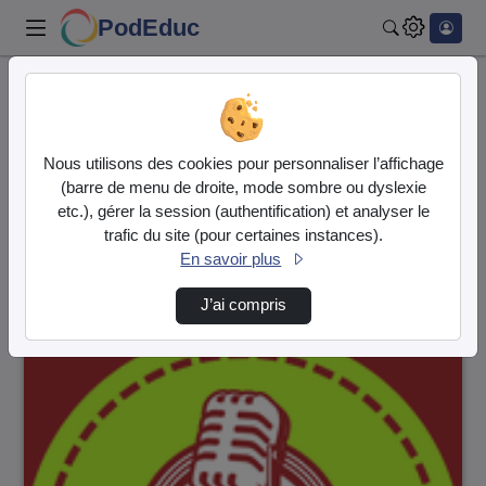
PodEduc
Rechercher
Accueil
Vidéos
9 vidéos trouvées
Nous utilisons des cookies pour personnaliser l’affichage
(barre de menu de droite, mode sombre ou dyslexie
Audio
Vidéo
etc.), gérer la session (authentification) et analyser le
trafic du site (pour certaines instances).
Direction de tri
↘
Tri
En savoir plus
J’ai compris
00:09:10