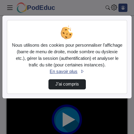
PodEduc
Rechercher
Accueil
Vidéos
85 vidéos trouvées
Nous utilisons des cookies pour personnaliser l’affichage
(barre de menu de droite, mode sombre ou dyslexie
Audio
Vidéo
etc.), gérer la session (authentification) et analyser le
trafic du site (pour certaines instances).
Direction de tri
↘
Tri
En savoir plus
J’ai compris
00:01:04