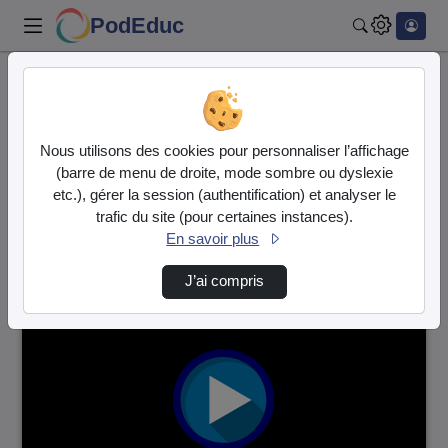
PodEduc
Rechercher
Accueil
Vidéos
3 vidéos trouvées
Nous utilisons des cookies pour personnaliser l’affichage
(barre de menu de droite, mode sombre ou dyslexie
Audio
Vidéo
etc.), gérer la session (authentification) et analyser le
trafic du site (pour certaines instances).
Direction de tri
↘
Tri
En savoir plus
J’ai compris
00:01:59