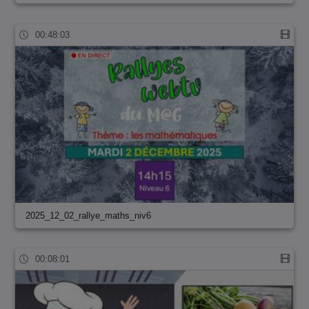
00:48:03
2025_12_02_rallye_maths_niv6
00:08:01