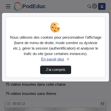
PodEduc
Rechercher
Accueil
WEBTV Le M@G
WEBTV Le M@G
Nous utilisons des cookies pour personnaliser l’affichage
Vidéo
Audio
(barre de menu de droite, mode sombre ou dyslexie
etc.), gérer la session (authentification) et analyser le
trafic du site (pour certaines instances).
En savoir plus
Chaîne WEBTV du M@G -
https://lemag.etab.ac-
J’ai compris
lille.fr
75 vidéos trouvées dans cette chaine
75 vidéos trouvées sans thème
00:02:12