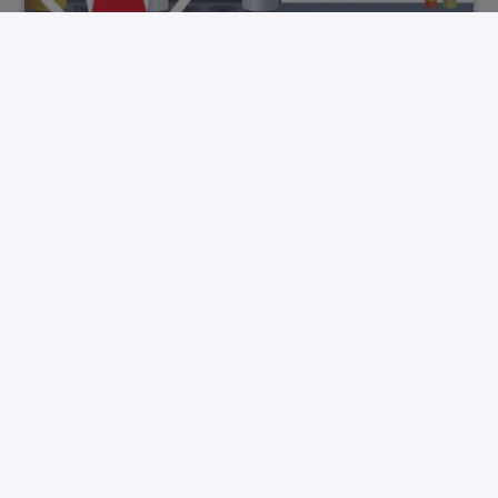
Mi@m 17 - le chou
00:46:33
2026_02_05_rallye_vocabulaire_niv3