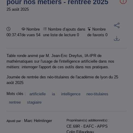
pour nos métiers - rentrée 2025
25 août 2025
Durée :
Nombre
Nombre d’ajouts dans
Nombre
00:37:47
de vues 54
une liste de lecture
0
de favoris
0
Table ronde animé par M. Jean-Eric Dreyfus, IA-IPR de
mathématiques sur l'usage de l'intelligence artificielle dans nos
métiers: interroger l'apport de ces outils dans nos pratiques.
Journée de rentrée des néo-titulaires de l'académie de lyon du 25
août 2025
Mots clés :
artificielle
ia
intelligence
neo-titulaires
rentree
stagiaire
Informations
Marc Helmlinger
Propriétaire(s) additionnel(s) :
Ajouté par :
CE.69R - EAFC - APPS
Colin Fillaudeau