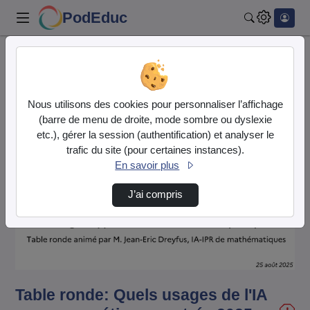
PodEduc
Rechercher
Accueil
Vidéos
Table ronde: Quels usages de l'IA pour nos m…
Nous utilisons des cookies pour personnaliser l’affichage
(barre de menu de droite, mode sombre ou dyslexie
etc.), gérer la session (authentification) et analyser le
trafic du site (pour certaines instances).
En savoir plus
J’ai compris
Lire
la
vidéo
Table ronde: Quels usages de l'IA