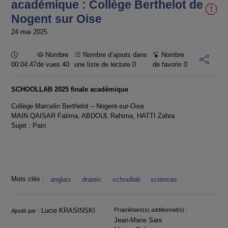
académique : Collège Berthelot de
Nogent sur Oise
24 mai 2025
Durée :
Nombre
Nombre d’ajouts dans
Nombre
00:04:47
de vues 40
une liste de lecture
0
de favoris
0
SCHOOLLAB 2025 finale académique
Collège Marcelin Berthelot – Nogent-sur-Oise
MAIN QAISAR Fatima, ABDOUL Rahima, HATTI Zahra
Sujet : Pain
Mots clés :
anglais
drareic
schoollab
sciences
Informations
Lucie KRASINSKI
Propriétaire(s) additionnel(s) :
Ajouté par :
Jean-Marie Sani