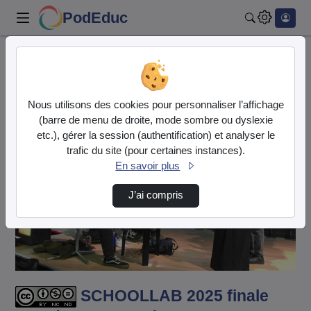
PodEduc
Rechercher
Accueil
Vidéos
SCHOOLLAB 2025 finale académique : Collège B…
Nous utilisons des cookies pour personnaliser l’affichage
(barre de menu de droite, mode sombre ou dyslexie
etc.), gérer la session (authentification) et analyser le
trafic du site (pour certaines instances).
En savoir plus
J’ai compris
Lire
la
vidéo
SCHOOLLAB 2025 finale