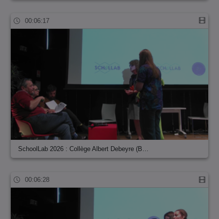
00:06:17
SchoolLab 2026 : Collège Albert Debeyre (B…
00:06:28