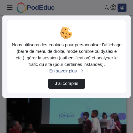
PodEduc
Rechercher
Accueil
Vidéos
201 vidéos trouvées
Nous utilisons des cookies pour personnaliser l’affichage
(barre de menu de droite, mode sombre ou dyslexie
Audio
Vidéo
etc.), gérer la session (authentification) et analyser le
trafic du site (pour certaines instances).
Direction de tri
↘
Tri
En savoir plus
J’ai compris
00:07:29