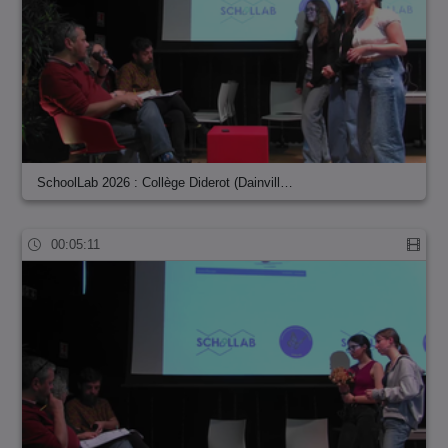
SchoolLab 2026 : Collège Diderot (Dainvill…
00:05:11