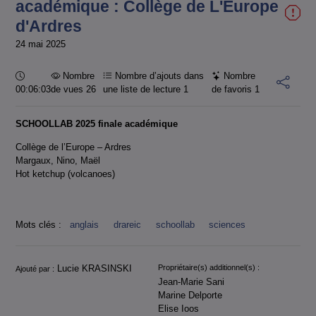
académique : Collège de L'Europe
d'Ardres
24 mai 2025
Durée :
Nombre
Nombre d’ajouts dans
Nombre
00:06:03
de vues 26
une liste de lecture
1
de favoris
1
SCHOOLLAB 2025 finale académique
Collège de l’Europe – Ardres
Margaux, Nino, Maël
Hot ketchup (volcanoes)
Mots clés :
anglais
drareic
schoollab
sciences
Informations
Lucie KRASINSKI
Propriétaire(s) additionnel(s) :
Ajouté par :
Jean-Marie Sani
Marine Delporte
Elise Ioos