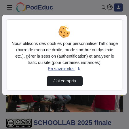
PodEduc
Rechercher
Accueil
Vidéos
SCHOOLLAB 2025 finale académique : Collège d…
Nous utilisons des cookies pour personnaliser l’affichage
(barre de menu de droite, mode sombre ou dyslexie
etc.), gérer la session (authentification) et analyser le
trafic du site (pour certaines instances).
En savoir plus
J’ai compris
Lire
la
vidéo
SCHOOLLAB 2025 finale