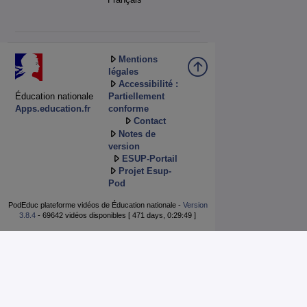
Mentions
légales
Accessibilité :
Éducation nationale
Partiellement
Apps.education.fr
conforme
Contact
Notes de
version
ESUP-Portail
Projet Esup-
Pod
PodEduc plateforme vidéos de Éducation nationale -
Version
3.8.4
- 69642 vidéos disponibles [ 471 days, 0:29:49 ]