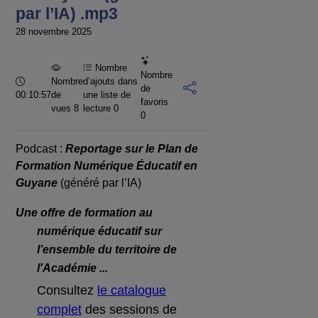
par l’IA) .mp3
28 novembre 2025
Nombre
Nombre
Durée :
Nombre
d’ajouts dans
de
00:10:57
de
une liste de
favoris
vues 8
lecture
0
0
Podcast :
Reportage sur le Plan de
Formation Numérique Éducatif en
Guyane
(généré par l’IA)
Une offre de formation au
numérique éducatif sur
l’ensemble du territoire de
l'Académie ...
Consultez
le catalogue
complet
des sessions de