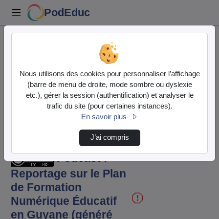
PodEduc
Accueil
Vidéos
Podcast : Reportage sur le Plan de
Nous utilisons des cookies pour personnaliser l’affichage
Formation…
(barre de menu de droite, mode sombre ou dyslexie
etc.), gérer la session (authentification) et analyser le
trafic du site (pour certaines instances).
En savoir plus
Temps
00:00:000
/
Durée
10:57:685
Lecture
Sous-
Image
Plein
J’ai compris
titres
dans
écran
l'image
actuel
Podcast :
Reportage sur le Plan
de Formation
Numérique Éducatif
en Guyane (généré