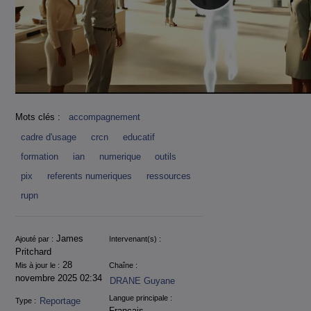
Mots clés :
accompagnement
cadre d'usage
crcn
educatif
formation
ian
numerique
outils
pix
referents numeriques
ressources
rupn
Informations
James
Ajouté par :
Intervenant(s) :
Pritchard
28
Mis à jour le :
Chaîne :
novembre 2025 02:34
DRANE Guyane
Langue principale :
Reportage
Type :
Français