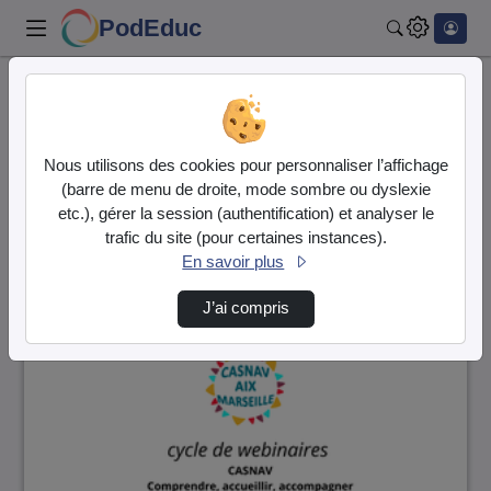
PodEduc
Rechercher
Accueil
Vidéos
93 vidéos trouvées
Nous utilisons des cookies pour personnaliser l’affichage
(barre de menu de droite, mode sombre ou dyslexie
Audio
Vidéo
etc.), gérer la session (authentification) et analyser le
trafic du site (pour certaines instances).
Direction de tri
↘
Tri
En savoir plus
J’ai compris
00:48:19