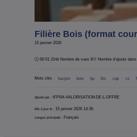
Filière Bois (format cour
15 janvier 2026
Durée :
00:01:15
Nombre de vues 9
Nombre d’ajouts dans 
Mots clés :
bacpro
bois
bp
bts
cap
cs
Informations
IFPRA-VALORISATION-DE-L-OFFRE .
Ajouté par :
15 janvier 2026 14:36
Mis à jour le :
Français
Langue principale :