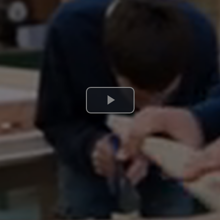
Lire
la
vidéo