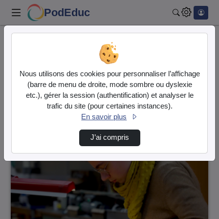
PodEduc
Rechercher
Accueil
Vidéos
13 vidéos trouvées
Nous utilisons des cookies pour personnaliser l’affichage
(barre de menu de droite, mode sombre ou dyslexie
Audio
Vidéo
etc.), gérer la session (authentification) et analyser le
trafic du site (pour certaines instances).
Direction de tri
↘
Tri
En savoir plus
J’ai compris
00:00:54