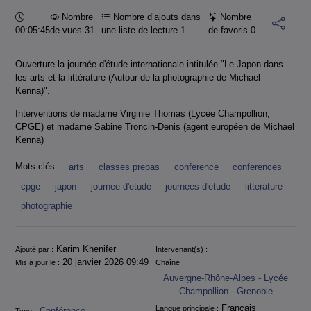
Durée :
Nombre
Nombre d’ajouts dans
Nombre
00:05:45
de vues 31
une liste de lecture
1
de favoris
0
Ouverture la journée d'étude internationale intitulée "Le Japon dans
les arts et la littérature (Autour de la photographie de Michael
Kenna)".
Interventions de madame Virginie Thomas (Lycée Champollion,
CPGE) et madame Sabine Troncin-Denis (agent européen de Michael
Kenna)
Mots clés :
arts
classes prepas
conference
conferences
cpge
japon
journee d'etude
journees d'etude
litterature
photographie
Informations
Karim Khenifer
Ajouté par :
Intervenant(s) :
20 janvier 2026 09:49
Mis à jour le :
Chaîne :
Auvergne-Rhône-Alpes - Lycée
Champollion - Grenoble
Français
Langue principale :
Conférence
Type :