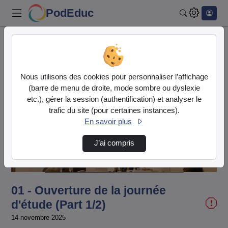
PodEduc
Rechercher
Accueil
Liste de lecture
Le Japon dans les arts et la littérature
Nous utilisons des cookies pour personnaliser l’affichage
01 - Ouverture de la journée d'étude (Part 1…
(barre de menu de droite, mode sombre ou dyslexie
etc.), gérer la session (authentification) et analyser le
trafic du site (pour certaines instances).
En savoir plus
Lire
J’ai compris
la
01 - Ouverture de la journée
vidéo
d'étude (Part 1/2)
14 novembre 2025