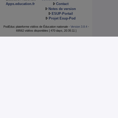
Apps.education.fr
Contact
Notes de version
ESUP-Portail
Projet Esup-Pod
PodEduc plateforme vidéos de Éducation nationale -
Version 3.8.4
-
69562 vidéos disponibles [ 470 days, 20:35:11 ]