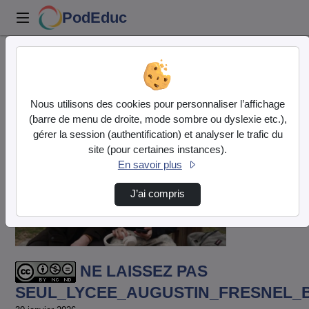
PodEduc
Accueil
Vidéos
NE LAISSEZ PAS
Nous utilisons des cookies pour personnaliser l’affichage
SEUL_LYCEE_AUGUSTIN_FRESNEL_B…
(barre de menu de droite, mode sombre ou dyslexie etc.),
gérer la session (authentification) et analyser le trafic du
site (pour certaines instances).
En savoir plus
J’ai compris
Lire
la
vidéo
NE LAISSEZ PAS
SEUL_LYCEE_AUGUSTIN_FRESNEL_