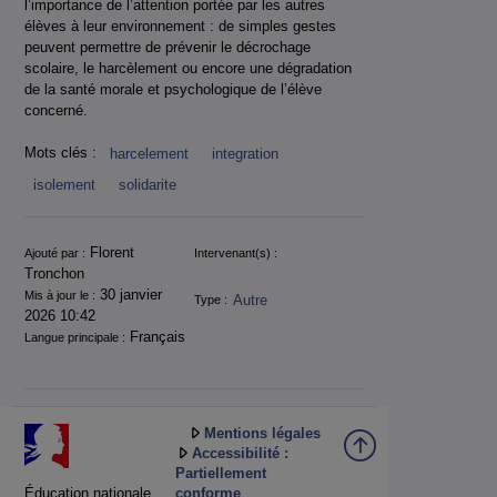
l’importance de l’attention portée par les autres
élèves à leur environnement : de simples gestes
peuvent permettre de prévenir le décrochage
scolaire, le harcèlement ou encore une dégradation
de la santé morale et psychologique de l’élève
concerné.
Mots clés :
harcelement
integration
isolement
solidarite
Informations
Florent
Ajouté par :
Intervenant(s) :
Tronchon
30 janvier
Mis à jour le :
Autre
Type :
2026 10:42
Français
Langue principale :
Mentions légales
Accessibilité :
Partiellement
Éducation nationale
conforme