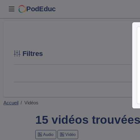
PodEduc
Filtres
Accueil
Vidéos
15 vidéos trouvée
Audio
Vidéo