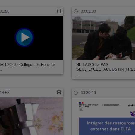
01:58
00:02:00
NAH 2026 - Collège Les Fontilles
NE LAISSEZ PAS
…
SEUL_LYCEE_AUGUSTIN_FRE
…
14:55
00:30:19