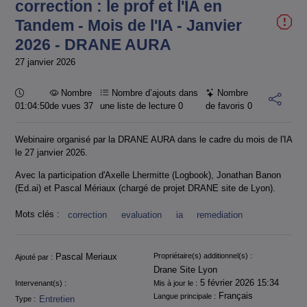
correction : le prof et l'IA en
Tandem - Mois de l'IA - Janvier
2026 - DRANE AURA
27 janvier 2026
Durée :
Nombre
Nombre d’ajouts dans
Nombre
01:04:50
de vues 37
une liste de lecture
0
de favoris
0
Webinaire organisé par la DRANE AURA dans le cadre du mois de l'IA
le 27 janvier 2026.
Avec la participation d'Axelle Lhermitte (Logbook), Jonathan Banon
(Ed.ai) et Pascal Mériaux (chargé de projet DRANE site de Lyon).
Mots clés :
correction
evaluation
ia
remediation
Informations
Pascal Meriaux
Propriétaire(s) additionnel(s) :
Ajouté par :
Drane Site Lyon
5 février 2026 15:34
Intervenant(s) :
Mis à jour le :
Français
Langue principale :
Entretien
Type :