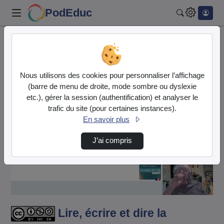
PodEduc
Rechercher
Accueil
Vidéos
Lire, écrire et dire la correction : le prof…
Nous utilisons des cookies pour personnaliser l’affichage
(barre de menu de droite, mode sombre ou dyslexie
etc.), gérer la session (authentification) et analyser le
trafic du site (pour certaines instances).
En savoir plus
J’ai compris
Lire
la
vidéo
Lire, écrire et dire la