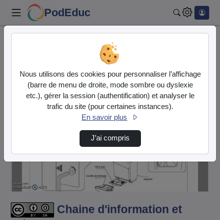
PodEduc
Rechercher
Accueil
Vidéos
Chaine d'information et d'énergie le seche m…
Nous utilisons des cookies pour personnaliser l’affichage
(barre de menu de droite, mode sombre ou dyslexie
etc.), gérer la session (authentification) et analyser le
trafic du site (pour certaines instances).
En savoir plus
J’ai compris
Lire
la
vidéo
Chaine d'information et