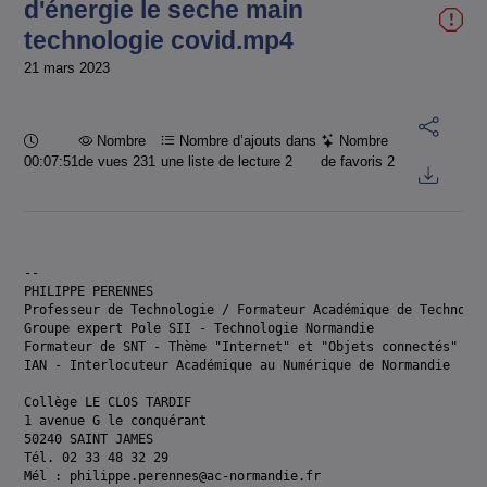
d'énergie le seche main
technologie covid.mp4
21 mars 2023
Durée :
Nombre
Nombre d’ajouts dans
Nombre
00:07:51
de vues 231
une liste de lecture
2
de favoris
2
-- 

PHILIPPE PERENNES

Professeur de Technologie / Formateur Académique de Technolog
Groupe expert Pole SII - Technologie Normandie

Formateur de SNT - Thème "Internet" et "Objets connectés"

IAN - Interlocuteur Académique au Numérique de Normandie

Collège LE CLOS TARDIF

1 avenue G le conquérant

50240 SAINT JAMES

Tél. 02 33 48 32 29

Mél : philippe.perennes@ac-normandie.fr
