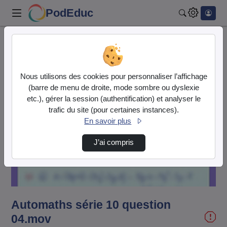
PodEduc
Rechercher
Accueil
Vidéos
Automaths série 10 question 04.mov
Nous utilisons des cookies pour personnaliser l’affichage
(barre de menu de droite, mode sombre ou dyslexie
etc.), gérer la session (authentification) et analyser le
trafic du site (pour certaines instances).
En savoir plus
Lire
J’ai compris
la
vidéo
Automaths série 10 question
04.mov