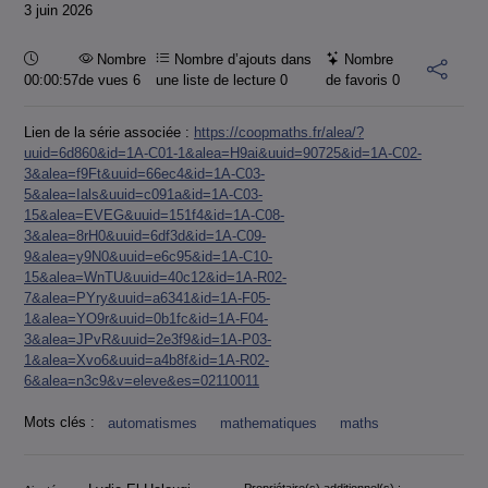
3 juin 2026
Durée :
Nombre
Nombre d’ajouts dans
Nombre
00:00:57
de vues 6
une liste de lecture
0
de favoris
0
Lien de la série associée :
https://coopmaths.fr/alea/?
uuid=6d860&id=1A-C01-1&alea=H9ai&uuid=90725&id=1A-C02-
3&alea=f9Ft&uuid=66ec4&id=1A-C03-
5&alea=Ials&uuid=c091a&id=1A-C03-
15&alea=EVEG&uuid=151f4&id=1A-C08-
3&alea=8rH0&uuid=6df3d&id=1A-C09-
9&alea=y9N0&uuid=e6c95&id=1A-C10-
15&alea=WnTU&uuid=40c12&id=1A-R02-
7&alea=PYry&uuid=a6341&id=1A-F05-
1&alea=YO9r&uuid=0b1fc&id=1A-F04-
3&alea=JPvR&uuid=2e3f9&id=1A-P03-
1&alea=Xvo6&uuid=a4b8f&id=1A-R02-
6&alea=n3c9&v=eleve&es=02110011
Mots clés :
automatismes
mathematiques
maths
Propriétaire(s) additionnel(s) :