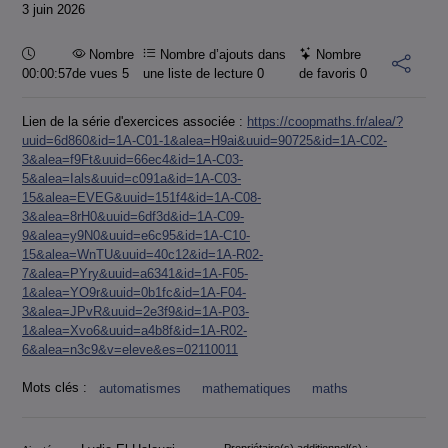
3 juin 2026
Durée :
Nombre
Nombre d’ajouts dans
Nombre
00:00:57
de vues 5
une liste de lecture
0
de favoris
0
Lien de la série d'exercices associée :
https://coopmaths.fr/alea/?
uuid=6d860&id=1A-C01-1&alea=H9ai&uuid=90725&id=1A-C02-
3&alea=f9Ft&uuid=66ec4&id=1A-C03-
5&alea=Ials&uuid=c091a&id=1A-C03-
15&alea=EVEG&uuid=151f4&id=1A-C08-
3&alea=8rH0&uuid=6df3d&id=1A-C09-
9&alea=y9N0&uuid=e6c95&id=1A-C10-
15&alea=WnTU&uuid=40c12&id=1A-R02-
7&alea=PYry&uuid=a6341&id=1A-F05-
1&alea=YO9r&uuid=0b1fc&id=1A-F04-
3&alea=JPvR&uuid=2e3f9&id=1A-P03-
1&alea=Xvo6&uuid=a4b8f&id=1A-R02-
6&alea=n3c9&v=eleve&es=02110011
Mots clés :
automatismes
mathematiques
maths
Propriétaire(s) additionnel(s) :