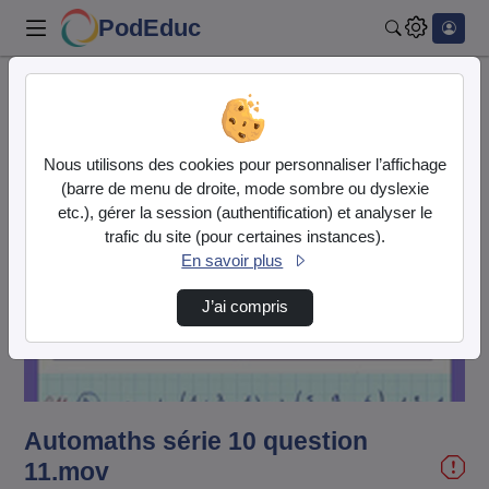
PodEduc
Rechercher
Accueil
Vidéos
Automaths série 10 question 11.mov
Nous utilisons des cookies pour personnaliser l’affichage
(barre de menu de droite, mode sombre ou dyslexie
etc.), gérer la session (authentification) et analyser le
trafic du site (pour certaines instances).
En savoir plus
Lire
J’ai compris
la
vidéo
Automaths série 10 question
11.mov