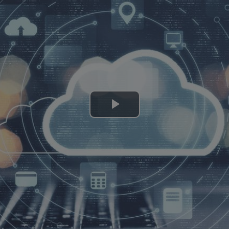
Lire
la
vidéo