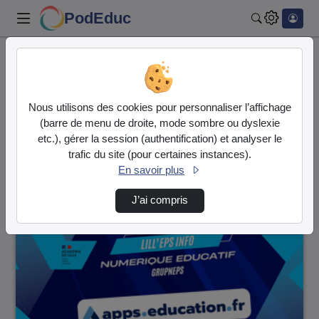
PodEduc
Rechercher
Accueil
Vidéos
6 vidéos trouvées
Nous utilisons des cookies pour personnaliser l’affichage
(barre de menu de droite, mode sombre ou dyslexie
Audio
Vidéo
etc.), gérer la session (authentification) et analyser le
trafic du site (pour certaines instances).
Direction de tri
↘
Tri
En savoir plus
J’ai compris
00:03:30