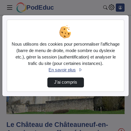
PodEduc
Rechercher
Accueil
Vidéos
Le Château de Châteauneuf-en-Auxois et son o…
Nous utilisons des cookies pour personnaliser l’affichage
(barre de menu de droite, mode sombre ou dyslexie
etc.), gérer la session (authentification) et analyser le
trafic du site (pour certaines instances).
En savoir plus
J’ai compris
Lire
la
vidéo
Le Château de Châteauneuf-en-