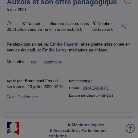
Auxois et son offre pédagogique
5 mai 2021
Durée :
Nombre
Nombre d’ajouts dans
Nombre
00:31:14
de vues 75
une liste de lecture
0
de favoris
0
Rendez-vous animé par
Émilie Paperin
, enseignante missionnée en
service éducatif, et
Émilie Leroy
, médiatrice au château.
Mots clés :
eac
patrimoine
Informations
Emmanuel Freund
Ajouté par :
Intervenant(s) :
13 juillet 2022 02:19
Mis à jour le :
DRAEAC-BFC
Chaîne :
Français
Langue principale :
Conférence
Type :
Mentions légales
Accessibilité : Partiellement
conforme