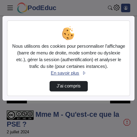
PodEduc
Rechercher
Accueil
Liste de lecture
La classe de mme M - La PSE en toute légèreté
Nous utilisons des cookies pour personnaliser l’affichage
Mme M - Qu'est-ce que la PSE ?
(barre de menu de droite, mode sombre ou dyslexie
etc.), gérer la session (authentification) et analyser le
trafic du site (pour certaines instances).
En savoir plus
J’ai compris
/
Chargé
:
Son
96.71%
activé
Mme M - Qu'est-ce que la
PSE ?
2 juillet 2024