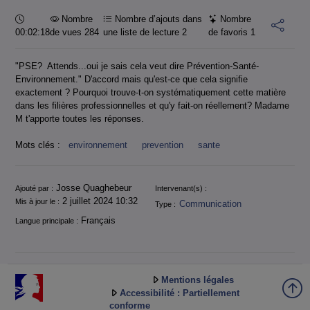
Durée :
Nombre
Nombre d’ajouts dans
Nombre
00:02:18
de vues 284
une liste de lecture
2
de favoris
1
"PSE? Attends...oui je sais cela veut dire Prévention-Santé-
Environnement." D'accord mais qu'est-ce que cela signifie
exactement ? Pourquoi trouve-t-on systématiquement cette matière
dans les filières professionnelles et qu'y fait-on réellement? Madame
M t'apporte toutes les réponses.
Mots clés :
environnement
prevention
sante
Informations
Josse Quaghebeur
Ajouté par :
Intervenant(s) :
2 juillet 2024 10:32
Mis à jour le :
Communication
Type :
Français
Langue principale :
Mentions légales
Accessibilité : Partiellement
conforme