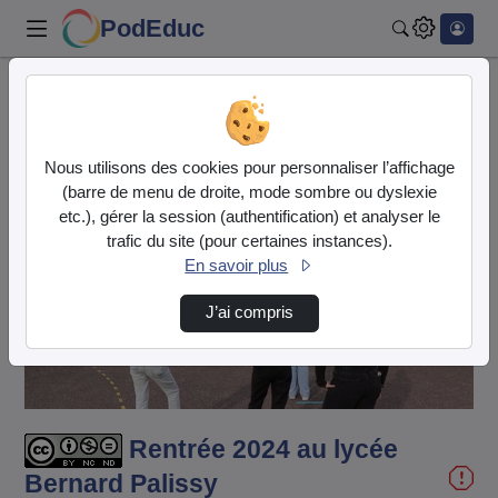
PodEduc
Rechercher
Accueil
Vidéos
Rentrée 2024 au lycée Bernard Palissy
Nous utilisons des cookies pour personnaliser l’affichage
(barre de menu de droite, mode sombre ou dyslexie
etc.), gérer la session (authentification) et analyser le
trafic du site (pour certaines instances).
En savoir plus
Lire
J’ai compris
la
vidéo
Rentrée 2024 au lycée
Bernard Palissy