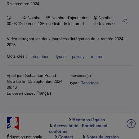
3 septembre 2024
Durée :
Nombre
Nombre d’ajouts dans
Nombre
00:03:12
de vues 136
une liste de lecture
0
de favoris
0
Vidéo retraçant les deux journées d'intégration de la rentrée 2024-
2025
Mots clés :
integration
lycee
palissy
rentree
Informations
Sebastien Puaud
Ajouté par :
Intervenant(s) :
13 septembre 2024
Mis à jour le :
Reportage
Type :
09:43
Français
Langue principale :
Mentions légales
Accessibilité : Partiellement
conforme
Éducation nationale
Contact
Notes de version