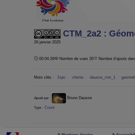
CTM_2a2 : Géomé
26 janvier 2025
Durée :
00:04:29
Nombre de vues 20
Nombre d’ajouts dans
Mots clés :
1spc
chimie
dausse_ctm_1
geometr
Informations
Bruno Dausse
Ajouté par :
Cours
Type :
Mentions légales
Accessibil