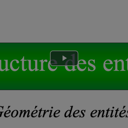
Lire
la
vidéo