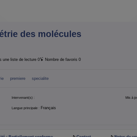
trie des molécules
 une liste de lecture
0
Nombre de favoris
0
ie
premiere
specialite
Intervenant(s) :
Mis à jo
Français
Langue principale :
ité : Partiellement conforme
Contact
Notes de ve