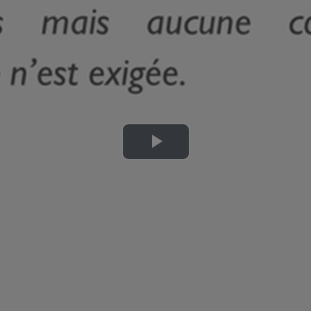
Lire
la
vidéo