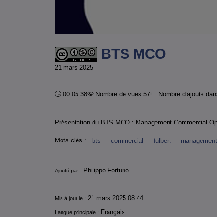
BTS MCO
21 mars 2025
Durée :
00:05:38
Nombre de vues 57
Nombre d’ajouts dans
Présentation du BTS MCO : Management Commercial Opé
Mots clés :
bts
commercial
fulbert
managemen
Informations
Philippe Fortune
Ajouté par :
21 mars 2025 08:44
Mis à jour le :
Français
Langue principale :