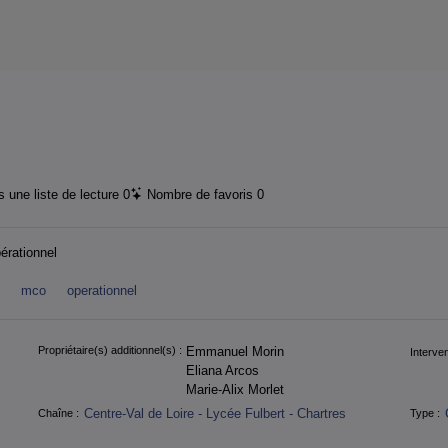
 une liste de lecture
0
Nombre de favoris
0
rationnel
t
mco
operationnel
Propriétaire(s) additionnel(s) :
Emmanuel Morin
Interven
Eliana Arcos
Marie-Alix Morlet
Centre-Val de Loire - Lycée Fulbert - Chartres
Chaîne :
Type :