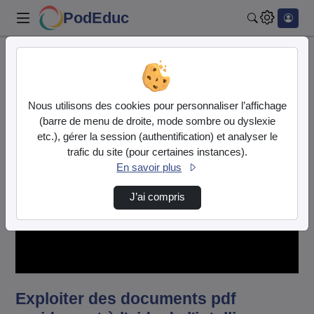
PodEduc
Rechercher
Accueil
Vidéos
Exploiter des documents pdf rapidement à l'a…
Nous utilisons des cookies pour personnaliser l’affichage
(barre de menu de droite, mode sombre ou dyslexie
etc.), gérer la session (authentification) et analyser le
trafic du site (pour certaines instances).
En savoir plus
J’ai compris
Lire
la
vidéo
Exploiter des documents pdf