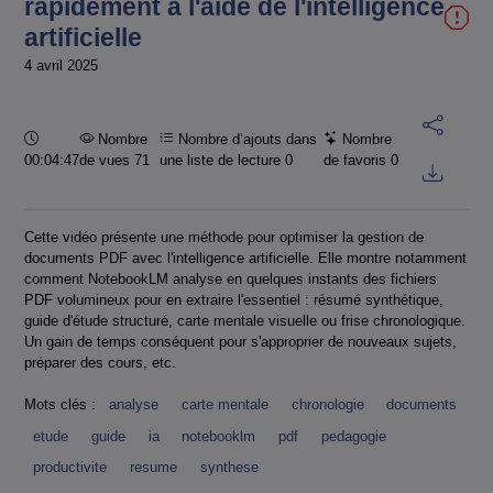
rapidement à l'aide de l'intelligence
artificielle
4 avril 2025
Durée :
Nombre
Nombre d’ajouts dans
Nombre
00:04:47
de vues 71
une liste de lecture
0
de favoris
0
Cette vidéo présente une méthode pour optimiser la gestion de
documents PDF avec l'intelligence artificielle. Elle montre notamment
comment NotebookLM analyse en quelques instants des fichiers
PDF volumineux pour en extraire l'essentiel : résumé synthétique,
guide d'étude structuré, carte mentale visuelle ou frise chronologique.
Un gain de temps conséquent pour s'approprier de nouveaux sujets,
préparer des cours, etc.
Mots clés :
analyse
carte mentale
chronologie
documents
etude
guide
ia
notebooklm
pdf
pedagogie
productivite
resume
synthese