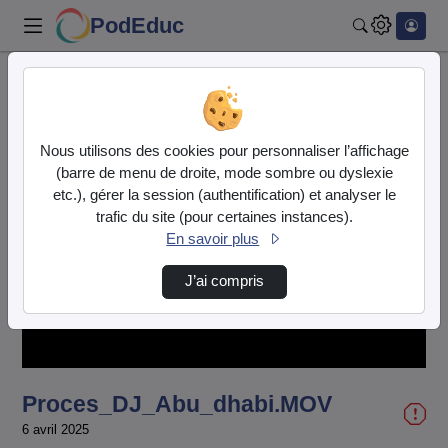
PodEduc
Rechercher
Accueil
Vidéos
Proces_DJ_Abu_dhabi.MOV
Nous utilisons des cookies pour personnaliser l’affichage
(barre de menu de droite, mode sombre ou dyslexie
etc.), gérer la session (authentification) et analyser le
trafic du site (pour certaines instances).
En savoir plus
Lire
J’ai compris
la
vidéo
Proces_DJ_Abu_dhabi.MOV
6 avril 2025