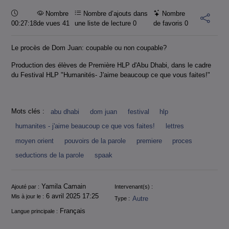
Durée :
Nombre
Nombre d’ajouts dans
Nombre
00:27:18
de vues 41
une liste de lecture
0
de favoris
0
Le procès de Dom Juan: coupable ou non coupable?
Production des élèves de Première HLP d'Abu Dhabi, dans le cadre
du Festival HLP "Humanités- J'aime beaucoup ce que vous faites!"
Mots clés :
abu dhabi
dom juan
festival
hlp
humanites - j'aime beaucoup ce que vos faites!
lettres
moyen orient
pouvoirs de la parole
premiere
proces
seductions de la parole
spaak
Informations
Yamila Camain
Ajouté par :
Intervenant(s) :
6 avril 2025 17:25
Mis à jour le :
Autre
Type :
Français
Langue principale :